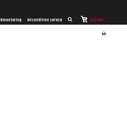
kmontering
Aircondition service
0,00 DKK