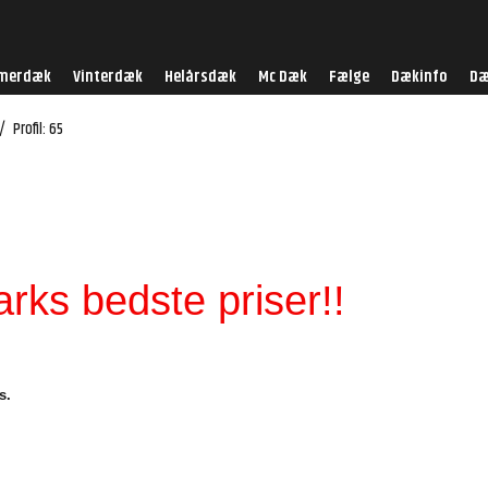
merdæk
Vinterdæk
Helårsdæk
Mc Dæk
Fælge
Dækinfo
Dæ
/
Profil: 65
ks bedste priser!!
s.