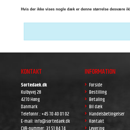
Hvis der ikke vises nogle dæk er denne størrelse desvære ikk
KONTAKT
INFORMATION
Sortedaek.dk
Forside
Kulbyvej 28
Bestilling
4270 Høng
Betaling
Danmark
Bil dæk
Telefonnr.
:
+45 70 40 01 02
Handelsbetingelser
E-mail
:
info@sortedaek.dk
Kontakt
CVR-nummer
:
31 51 84 74
Levering