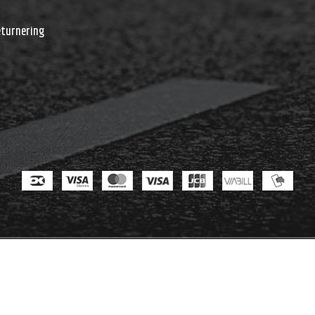
r
eturnering