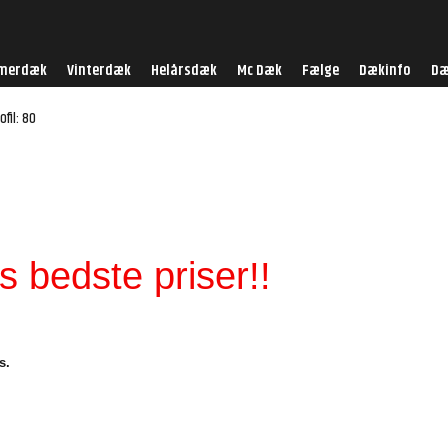
merdæk
Vinterdæk
Helårsdæk
Mc Dæk
Fælge
Dækinfo
Dæ
ofil: 80
 bedste priser!!
s.