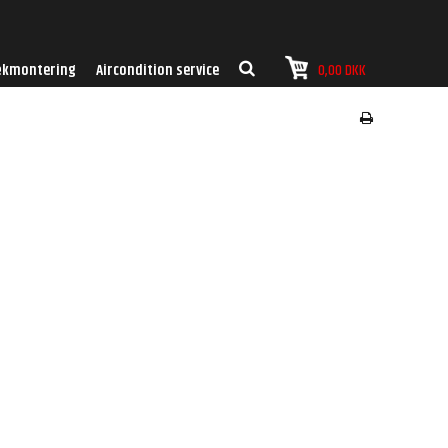
kmontering
Aircondition service
0,00 DKK