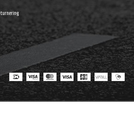
r
eturnering