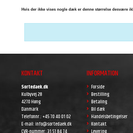
Hvis der ikke vises nogle dæk er denne størrelse desvære ikk
KONTAKT
INFORMATION
Sortedaek.dk
Forside
Kulbyvej 28
Bestilling
4270 Høng
Betaling
Danmark
Bil dæk
Telefonnr.
:
+45 70 40 01 02
Handelsbetingelser
E-mail
:
info@sortedaek.dk
Kontakt
CVR-nummer
:
31 51 84 74
Levering