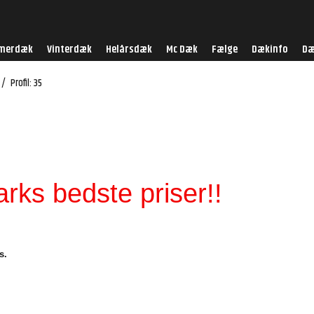
merdæk
Vinterdæk
Helårsdæk
Mc Dæk
Fælge
Dækinfo
Dæ
/
Profil: 35
ks bedste priser!!
s.