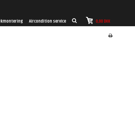
kmontering
Aircondition service
0,00 DKK