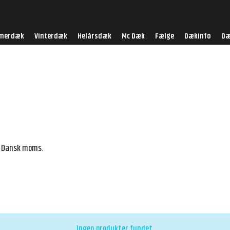
merdæk
Vinterdæk
Helårsdæk
Mc Dæk
Fælge
Dækinfo
Dæ
l. Dansk moms.
Ingen produkter fundet.