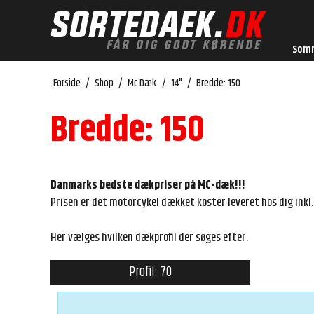
Som
Forside
/
Shop
/
Mc Dæk
/
14"
/
Bredde: 150
Bredde: 150
Danmarks bedste dækpriser på MC-dæk!!!
Prisen er det motorcykel dækket koster leveret hos dig ink
Her vælges hvilken dækprofil der søges efter.
Profil: 70