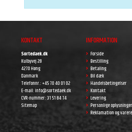
KONTAKT
INFORMATION
Sortedaek.dk
Forside
Kulbyvej 28
Bestilling
4270 Høng
Betaling
Danmark
Bil dæk
Telefonnr.
:
+45 70 40 01 02
Handelsbetingelser
E-mail
:
info@sortedaek.dk
Kontakt
CVR-nummer
:
31 51 84 74
Levering
Sitemap
Personlige oplysninge
Reklamation og varer