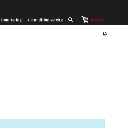
kmontering
Aircondition service
0,00 DKK