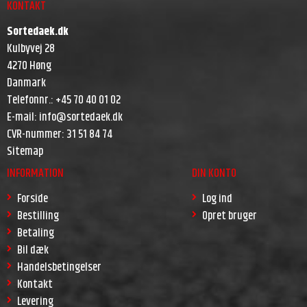
KONTAKT
Sortedaek.dk
Kulbyvej 28
4270 Høng
Danmark
Telefonnr.
:
+45 70 40 01 02
E-mail
:
info@sortedaek.dk
CVR-nummer
:
31 51 84 74
Sitemap
INFORMATION
DIN KONTO
Forside
Log ind
Bestilling
Opret bruger
Betaling
Bil dæk
Handelsbetingelser
Kontakt
Levering