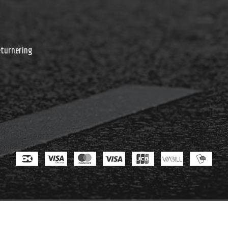
r
eturnering