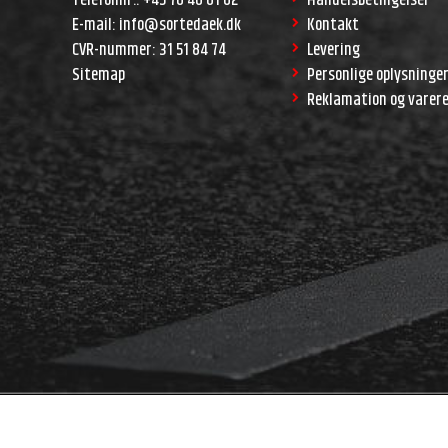
E-mail
:
info@sortedaek.dk
Kontakt
CVR-nummer
:
31 51 84 74
Levering
Sitemap
Personlige oplysninge
Reklamation og varer