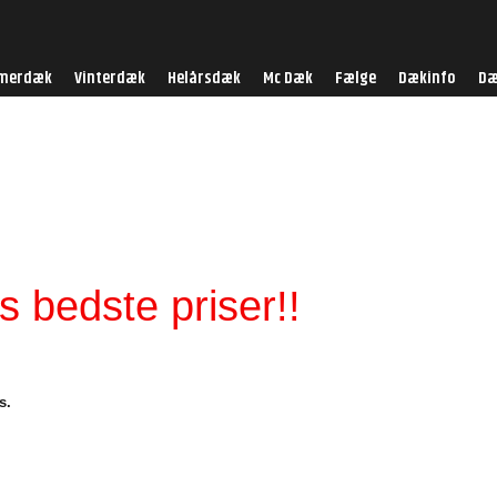
merdæk
Vinterdæk
Helårsdæk
Mc Dæk
Fælge
Dækinfo
Dæ
 bedste priser!!
s.