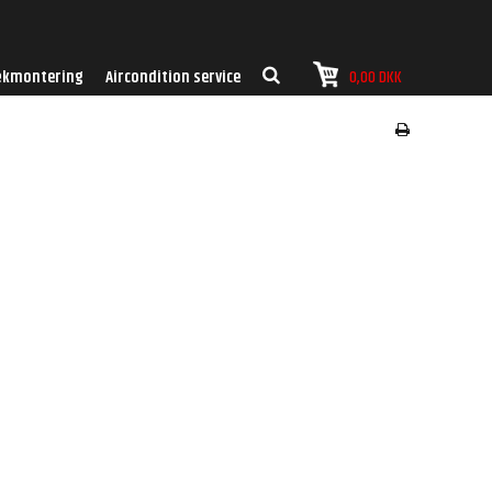
kmontering
Aircondition service
0,00 DKK