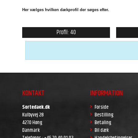
Her vælges hvilken dækprofil der søges efter.
Profil: 40
KONTAKT
INFORMATION
Sortedaek.dk
Forside
Kulbyvej 28
Bestilling
4270 Høng
Betaling
Danmark
Bil dæk
Telefonnr.
:
+45 70 40 01 02
Handelsbetingelser