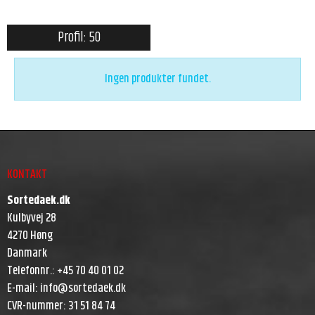
Profil: 50
Ingen produkter fundet.
KONTAKT
Sortedaek.dk
Kulbyvej 28
4270 Høng
Danmark
Telefonnr.
:
+45 70 40 01 02
E-mail
:
info@sortedaek.dk
CVR-nummer
:
31 51 84 74