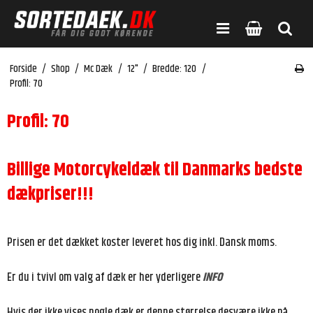
Forside
/
Shop
/
Mc Dæk
/
12"
/
Bredde: 120
/
Profil: 70
Profil: 70
Billige Motorcykeldæk til Danmarks bedste
dækpriser!!!
Prisen er det dækket koster leveret hos dig inkl. Dansk moms.
Er du i tvivl om valg af dæk er her yderligere
INFO
Hvis der ikke vises nogle dæk er denne størrelse desvære ikke på