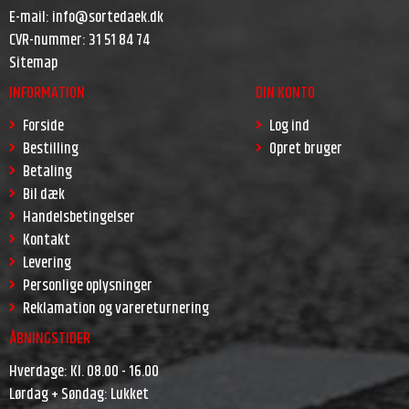
E-mail
:
info@sortedaek.dk
CVR-nummer
:
31 51 84 74
Sitemap
INFORMATION
DIN KONTO
Forside
Log ind
Bestilling
Opret bruger
Betaling
Bil dæk
Handelsbetingelser
Kontakt
Levering
Personlige oplysninger
Reklamation og varereturnering
ÅBNINGSTIDER
Hverdage: Kl. 08.00 - 16.00
Lørdag + Søndag: Lukket