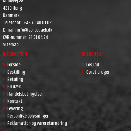
Kulbyvej 28
4270 Høng
Danmark
Telefonnr.
:
+45 70 40 01 02
E-mail
:
info@sortedaek.dk
CVR-nummer
:
31 51 84 74
Sitemap
INFORMATION
DIN KONTO
Forside
Log ind
Bestilling
Opret bruger
Betaling
Bil dæk
Handelsbetingelser
Kontakt
Levering
Personlige oplysninger
Reklamation og varereturnering