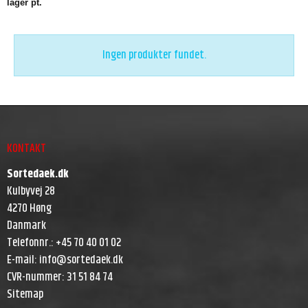
lager pt.
Ingen produkter fundet.
KONTAKT
Sortedaek.dk
Kulbyvej 28
4270 Høng
Danmark
Telefonnr.
:
+45 70 40 01 02
E-mail
:
info@sortedaek.dk
CVR-nummer
:
31 51 84 74
Sitemap