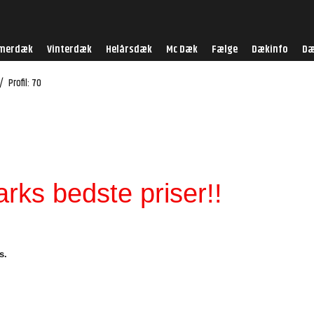
merdæk
Vinterdæk
Helårsdæk
Mc Dæk
Fælge
Dækinfo
Dæ
/
Profil: 70
ks bedste priser!!
s.