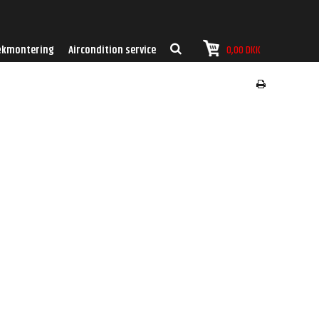
kmontering
Aircondition service
0,00 DKK