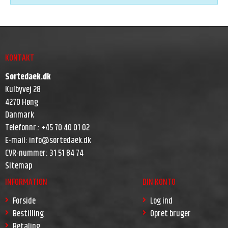
KONTAKT
Sortedaek.dk
Kulbyvej 28
4270 Høng
Danmark
Telefonnr.
:
+45 70 40 01 02
E-mail
:
info@sortedaek.dk
CVR-nummer
:
31 51 84 74
Sitemap
INFORMATION
DIN KONTO
Forside
Log ind
Bestilling
Opret bruger
Betaling