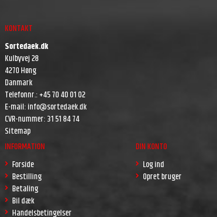
KONTAKT
Sortedaek.dk
Kulbyvej 28
4270 Høng
Danmark
Telefonnr.
:
+45 70 40 01 02
E-mail
:
info@sortedaek.dk
CVR-nummer
:
31 51 84 74
Sitemap
INFORMATION
DIN KONTO
Forside
Log ind
Bestilling
Opret bruger
Betaling
Bil dæk
Handelsbetingelser