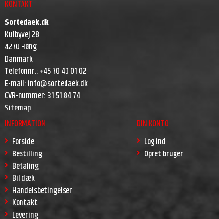
KONTAKT
Sortedaek.dk
Kulbyvej 28
4270 Høng
Danmark
Telefonnr.
:
+45 70 40 01 02
E-mail
:
info@sortedaek.dk
CVR-nummer
:
31 51 84 74
Sitemap
INFORMATION
DIN KONTO
Forside
Log ind
Bestilling
Opret bruger
Betaling
Bil dæk
Handelsbetingelser
Kontakt
Levering