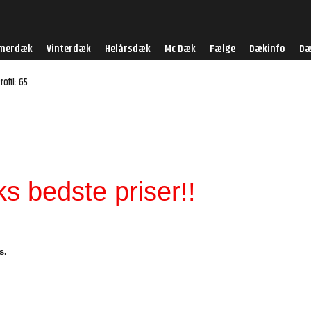
merdæk
Vinterdæk
Helårsdæk
Mc Dæk
Fælge
Dækinfo
Dæ
rofil: 65
s bedste priser!!
s.