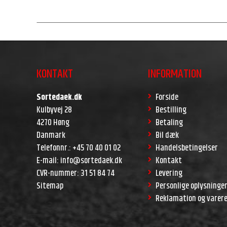
KONTAKT
INFORMATION
Sortedaek.dk
Forside
Kulbyvej 28
Bestilling
4270 Høng
Betaling
Danmark
Bil dæk
Telefonnr.
:
+45 70 40 01 02
Handelsbetingelser
E-mail
:
info@sortedaek.dk
Kontakt
CVR-nummer
:
31 51 84 74
Levering
Sitemap
Personlige oplysninge
Reklamation og varer