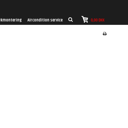
kmontering
Aircondition service
0,00 DKK