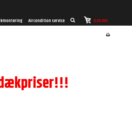
kmontering
Aircondition service
0,00 DKK
dækpriser!!!