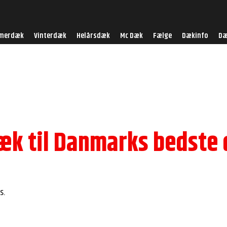
merdæk
Vinterdæk
Helårsdæk
Mc Dæk
Fælge
Dækinfo
Dæ
æk til Danmarks bedste 
s.