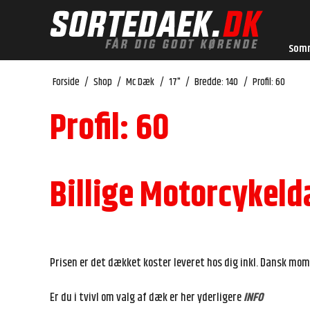
Som
Forside
/
Shop
/
Mc Dæk
/
17"
/
Bredde: 140
/
Profil: 60
Profil: 60
Billige Motorcykeld
Prisen er det dækket koster leveret hos dig inkl. Dansk mom
Er du i tvivl om valg af dæk er her yderligere
INFO