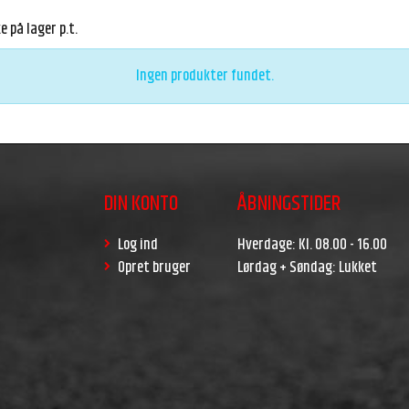
 på lager p.t.
Ingen produkter fundet.
DIN KONTO
ÅBNINGSTIDER
Log ind
Hverdage: Kl. 08.00 - 16.00
Opret bruger
Lørdag + Søndag: Lukket
r