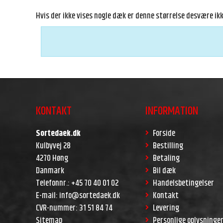
Hvis der ikke vises nogle dæk er denne størrelse desvære ikke
KONTAKT
INFORMATION
Sortedaek.dk
Forside
Kulbyvej 28
Bestilling
4270 Høng
Betaling
Danmark
Bil dæk
Telefonnr.
:
+45 70 40 01 02
Handelsbetingelser
E-mail
:
info@sortedaek.dk
Kontakt
CVR-nummer
:
31 51 84 74
Levering
Sitemap
Personlige oplysninge