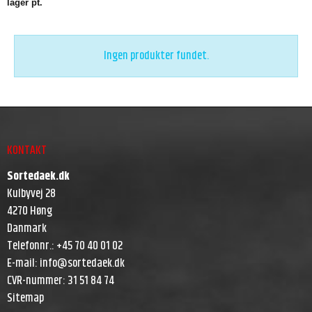
lager pt.
Ingen produkter fundet.
KONTAKT
Sortedaek.dk
Kulbyvej 28
4270 Høng
Danmark
Telefonnr.
:
+45 70 40 01 02
E-mail
:
info@sortedaek.dk
CVR-nummer
:
31 51 84 74
Sitemap