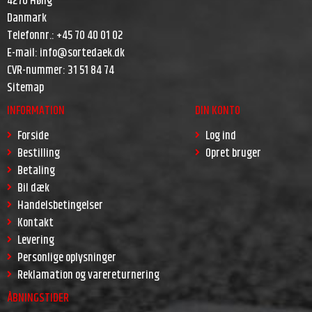
4270 Høng
Danmark
Telefonnr.
:
+45 70 40 01 02
E-mail
:
info@sortedaek.dk
CVR-nummer
:
31 51 84 74
Sitemap
INFORMATION
DIN KONTO
Forside
Log ind
Bestilling
Opret bruger
Betaling
Bil dæk
Handelsbetingelser
Kontakt
Levering
Personlige oplysninger
Reklamation og varereturnering
ÅBNINGSTIDER