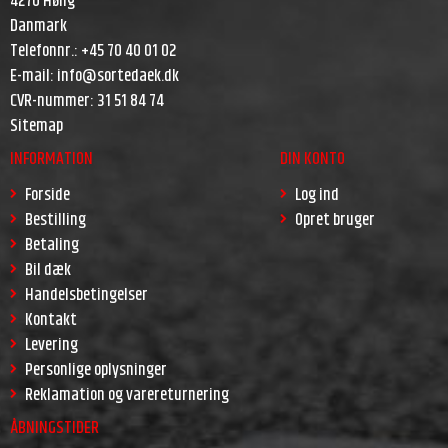
4270 Høng
Danmark
Telefonnr.
:
+45 70 40 01 02
E-mail
:
info@sortedaek.dk
CVR-nummer
:
31 51 84 74
Sitemap
INFORMATION
DIN KONTO
Forside
Log ind
Bestilling
Opret bruger
Betaling
Bil dæk
Handelsbetingelser
Kontakt
Levering
Personlige oplysninger
Reklamation og varereturnering
ÅBNINGSTIDER