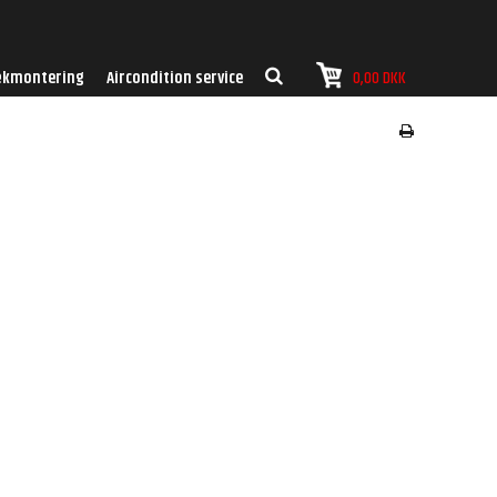
kmontering
Aircondition service
0,00 DKK