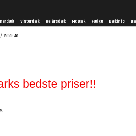
merdæk
Vinterdæk
Helårsdæk
Mc Dæk
Fælge
Dækinfo
Dæ
/
Profil: 40
ks bedste priser!!
s.