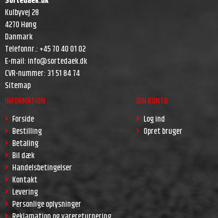
Sortedaek.dk
Kulbyvej 28
4270 Høng
Danmark
Telefonnr.
:
+45 70 40 01 02
E-mail
:
info@sortedaek.dk
CVR-nummer
:
31 51 84 74
Sitemap
INFORMATION
DIN KONTO
Forside
Log ind
Bestilling
Opret bruger
Betaling
Bil dæk
Handelsbetingelser
Kontakt
Levering
Personlige oplysninger
Reklamation og varereturnering