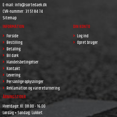
E-mail
:
info@sortedaek.dk
CVR-nummer
:
31 51 84 74
Sitemap
INFORMATION
DIN KONTO
Forside
Log ind
Bestilling
Opret bruger
Betaling
Bil dæk
Handelsbetingelser
Kontakt
Levering
Personlige oplysninger
Reklamation og varereturnering
ÅBNINGSTIDER
Hverdage: Kl. 08.00 - 16.00
Lørdag + Søndag: Lukket