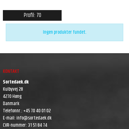
Profil: 70
Ingen produkter fundet.
KONTAKT
Sortedaek.dk
Kulbyvej 28
4270 Høng
Danmark
Telefonnr.
:
+45 70 40 01 02
E-mail
:
info@sortedaek.dk
CVR-nummer
:
31 51 84 74