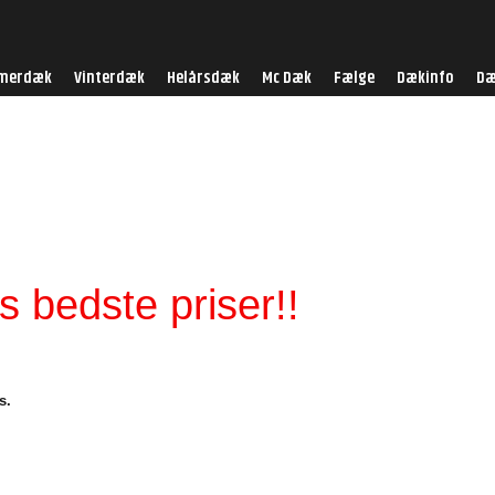
merdæk
Vinterdæk
Helårsdæk
Mc Dæk
Fælge
Dækinfo
Dæ
 bedste priser!!
s.