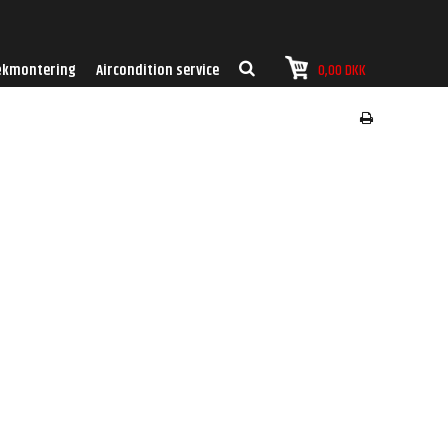
kmontering
Aircondition service
0,00 DKK