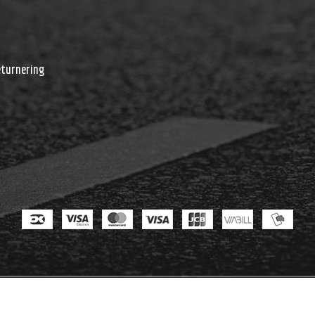
r
eturnering