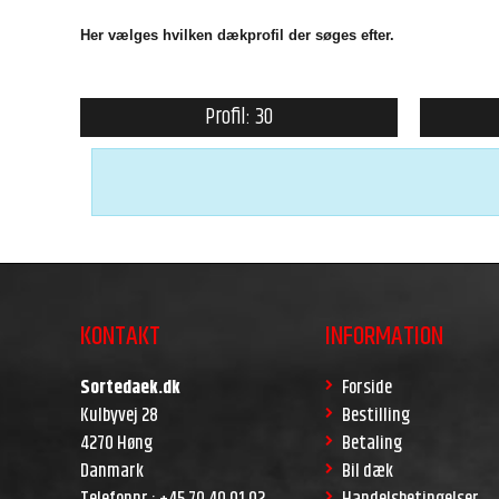
Her vælges hvilken dækprofil der søges efter.
Profil: 30
KONTAKT
INFORMATION
Sortedaek.dk
Forside
Kulbyvej 28
Bestilling
4270 Høng
Betaling
Danmark
Bil dæk
Telefonnr.
:
+45 70 40 01 02
Handelsbetingelser