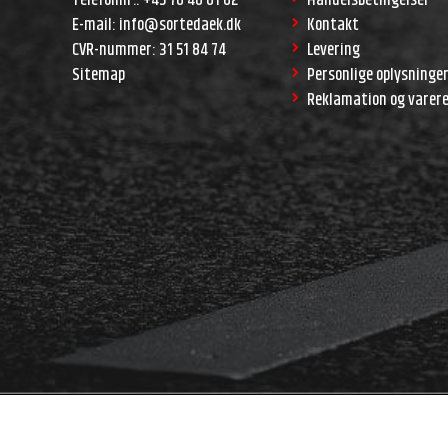
E-mail
:
info@sortedaek.dk
Kontakt
CVR-nummer
:
31 51 84 74
Levering
Sitemap
Personlige oplysninge
Reklamation og varer