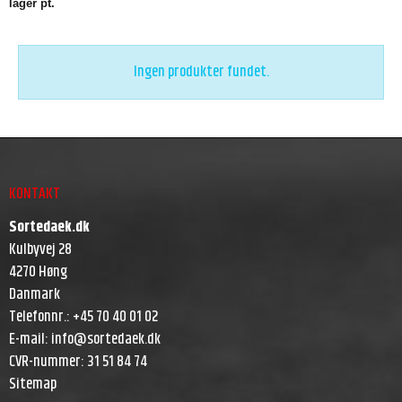
lager pt.
Ingen produkter fundet.
KONTAKT
Sortedaek.dk
Kulbyvej 28
4270 Høng
Danmark
Telefonnr.
:
+45 70 40 01 02
E-mail
:
info@sortedaek.dk
CVR-nummer
:
31 51 84 74
Sitemap