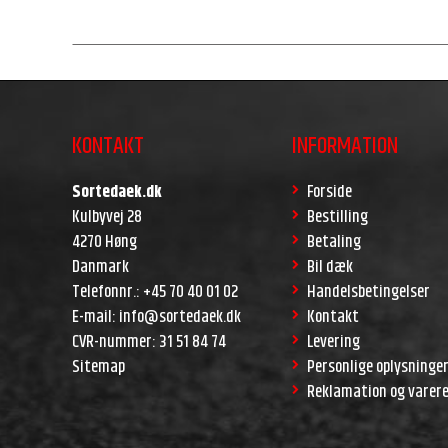
KONTAKT
INFORMATION
Sortedaek.dk
Forside
Kulbyvej 28
Bestilling
4270 Høng
Betaling
Danmark
Bil dæk
Telefonnr.
:
+45 70 40 01 02
Handelsbetingelser
E-mail
:
info@sortedaek.dk
Kontakt
CVR-nummer
:
31 51 84 74
Levering
Sitemap
Personlige oplysninge
Reklamation og varer