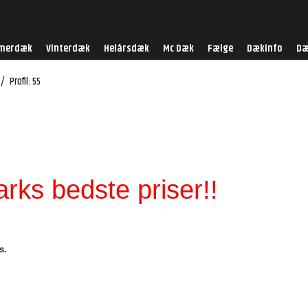
merdæk
Vinterdæk
Helårsdæk
Mc Dæk
Fælge
Dækinfo
Dæ
/
Profil: 55
ks bedste priser!!
s.