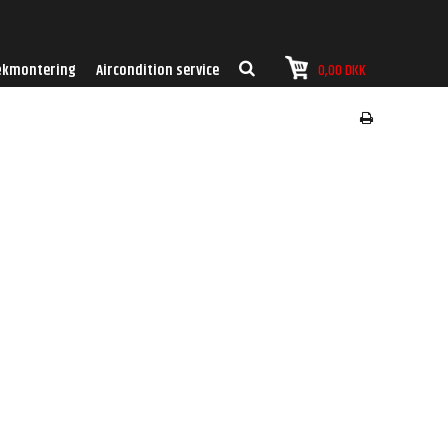
kmontering
Aircondition service
0,00 DKK