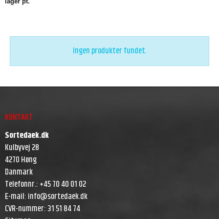
lager pt.
Ingen produkter fundet.
KONTAKT
Sortedaek.dk
Kulbyvej 28
4270 Høng
Danmark
Telefonnr.
:
+45 70 40 01 02
E-mail
:
info@sortedaek.dk
CVR-nummer
:
31 51 84 74