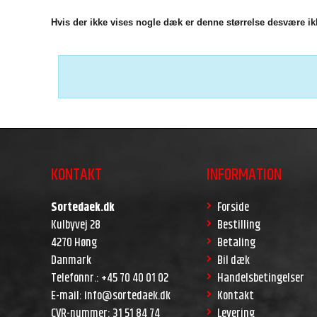
Hvis der ikke vises nogle dæk er denne størrelse desvære ikk
KONTAKT
INFORMATION
Sortedaek.dk
Forside
Kulbyvej 28
Bestilling
4270 Høng
Betaling
Danmark
Bil dæk
Telefonnr.
:
+45 70 40 01 02
Handelsbetingelser
E-mail
:
info@sortedaek.dk
Kontakt
CVR-nummer
:
31 51 84 74
Levering