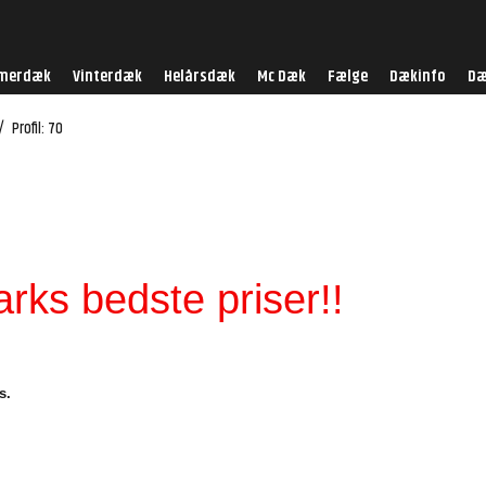
merdæk
Vinterdæk
Helårsdæk
Mc Dæk
Fælge
Dækinfo
Dæ
/
Profil: 70
ks bedste priser!!
s.