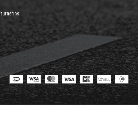
r
eturnering