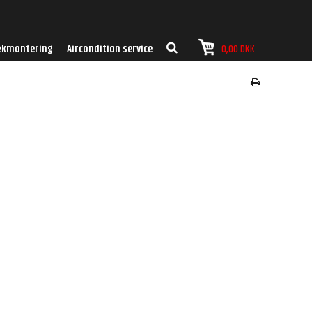
kmontering
Aircondition service
0,00 DKK