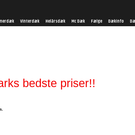
merdæk
Vinterdæk
Helårsdæk
Mc Dæk
Fælge
Dækinfo
Dæ
ks bedste priser!!
s.