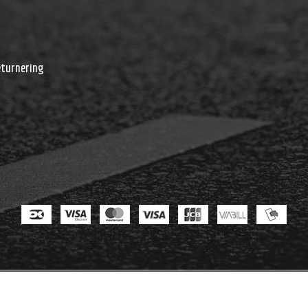
r
eturnering