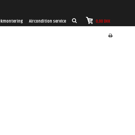
kmontering
Aircondition service
0,00 DKK