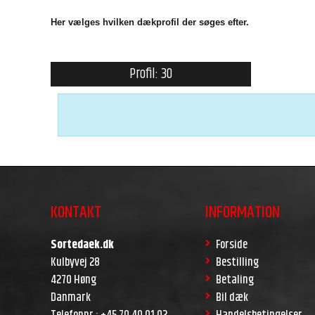
Her vælges hvilken dækprofil der søges efter.
Profil: 30
KONTAKT
INFORMATION
Sortedaek.dk
Forside
Kulbyvej 28
Bestilling
4270 Høng
Betaling
Danmark
Bil dæk
Telefonnr.
:
+45 70 40 01 02
Handelsbetingelser