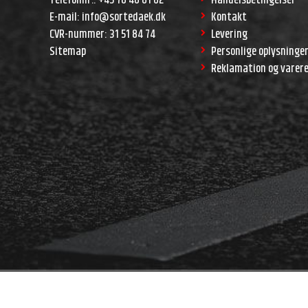
E-mail
:
info@sortedaek.dk
Kontakt
CVR-nummer
:
31 51 84 74
Levering
Sitemap
Personlige oplysninge
Reklamation og varer