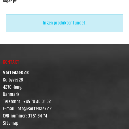
lager pt.
Ingen produkter fundet.
KONTAKT
Sortedaek.dk
Kulbyvej 28
4270 Høng
Danmark
Telefonnr.
:
+45 70 40 01 02
E-mail
:
info@sortedaek.dk
CVR-nummer
:
31 51 84 74
Sitemap