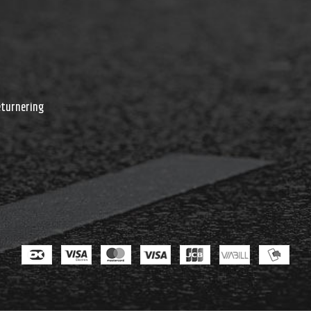
r
eturnering