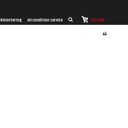
kmontering
Aircondition service
0,00 DKK