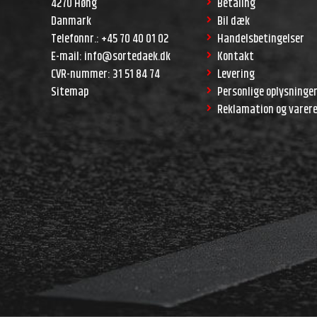
4270 Høng
Betaling
Danmark
Bil dæk
Telefonnr.
:
+45 70 40 01 02
Handelsbetingelser
E-mail
:
info@sortedaek.dk
Kontakt
CVR-nummer
:
31 51 84 74
Levering
Sitemap
Personlige oplysninge
Reklamation og varer