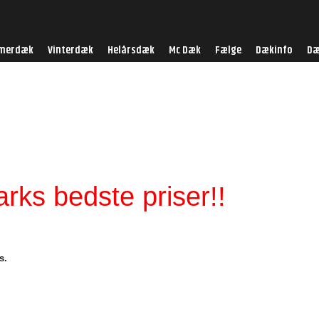
merdæk
Vinterdæk
Helårsdæk
Mc Dæk
Fælge
Dækinfo
Dæ
ks bedste priser!!
s.