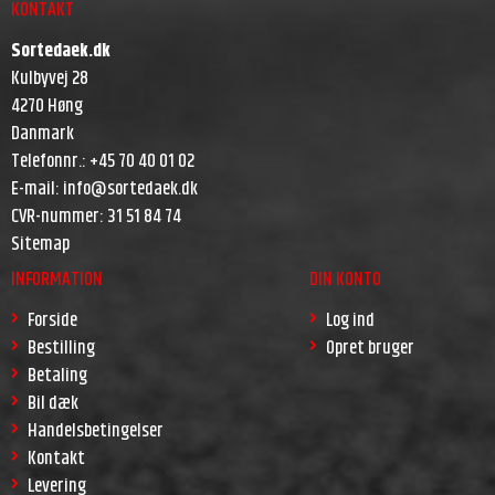
KONTAKT
Sortedaek.dk
Kulbyvej 28
4270 Høng
Danmark
Telefonnr.
:
+45 70 40 01 02
E-mail
:
info@sortedaek.dk
CVR-nummer
:
31 51 84 74
Sitemap
INFORMATION
DIN KONTO
Forside
Log ind
Bestilling
Opret bruger
Betaling
Bil dæk
Handelsbetingelser
Kontakt
Levering