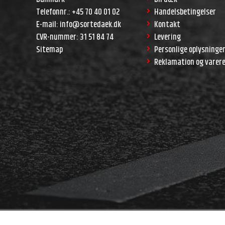
Telefonnr.
:
+45 70 40 01 02
Handelsbetingelser
E-mail
:
info@sortedaek.dk
Kontakt
CVR-nummer
:
31 51 84 74
Levering
Sitemap
Personlige oplysninge
Reklamation og varer