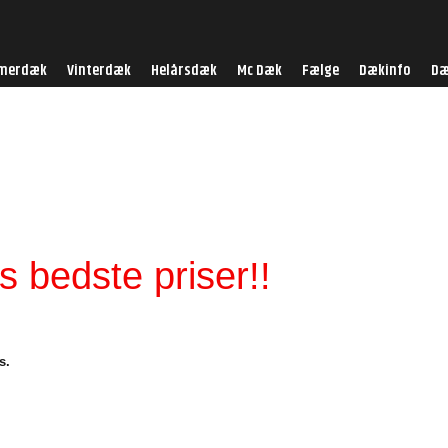
merdæk
Vinterdæk
Helårsdæk
Mc Dæk
Fælge
Dækinfo
Dæ
 bedste priser!!
s.