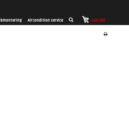
kmontering
Aircondition service
0,00 DKK