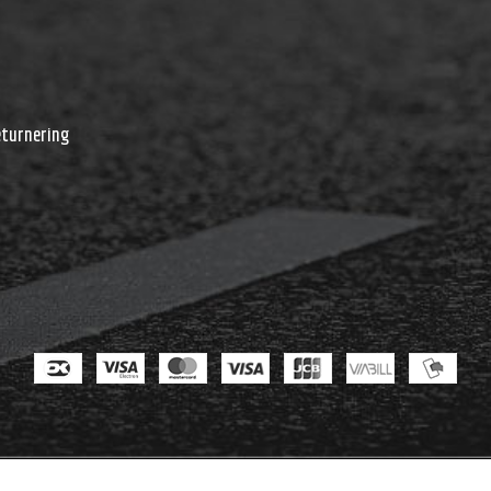
r
eturnering