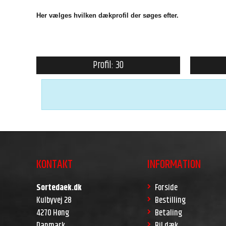
Her vælges hvilken dækprofil der søges efter.
Profil: 30
KONTAKT
INFORMATION
Sortedaek.dk
Forside
Kulbyvej 28
Bestilling
4270 Høng
Betaling
Danmark
Bil dæk