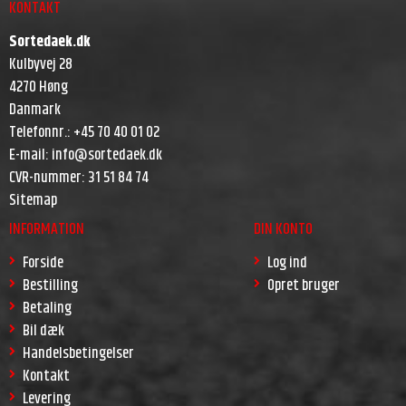
KONTAKT
Sortedaek.dk
Kulbyvej 28
4270 Høng
Danmark
Telefonnr.
:
+45 70 40 01 02
E-mail
:
info@sortedaek.dk
CVR-nummer
:
31 51 84 74
Sitemap
INFORMATION
DIN KONTO
Forside
Log ind
Bestilling
Opret bruger
Betaling
Bil dæk
Handelsbetingelser
Kontakt
Levering