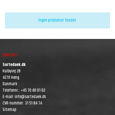
Ingen produkter fundet.
KONTAKT
Sortedaek.dk
Kulbyvej 28
4270 Høng
Danmark
Telefonnr.
:
+45 70 40 01 02
E-mail
:
info@sortedaek.dk
CVR-nummer
:
31 51 84 74
Sitemap