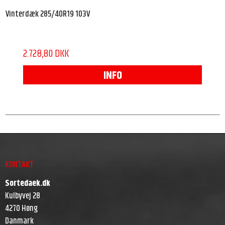
Vinterdæk 285/40R19 103V
2.728,80 DKK
INFO
KONTAKT
Sortedaek.dk
Kulbyvej 28
4270 Høng
Danmark