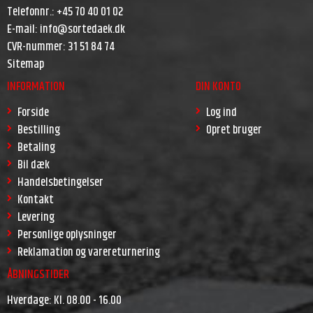
Telefonnr.
:
+45 70 40 01 02
E-mail
:
info@sortedaek.dk
CVR-nummer
:
31 51 84 74
Sitemap
INFORMATION
DIN KONTO
Forside
Log ind
Bestilling
Opret bruger
Betaling
Bil dæk
Handelsbetingelser
Kontakt
Levering
Personlige oplysninger
Reklamation og varereturnering
ÅBNINGSTIDER
Hverdage: Kl. 08.00 - 16.00