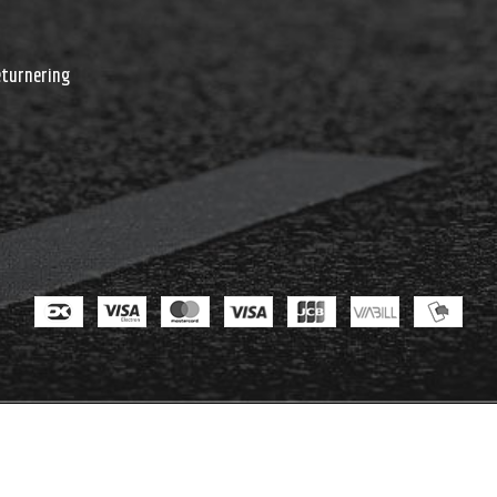
r
eturnering