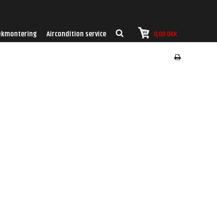
kmontering
Aircondition service
0,00 DKK