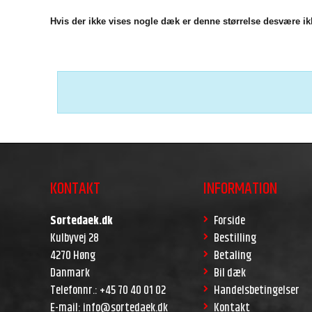
Hvis der ikke vises nogle dæk er denne størrelse desvære ikk
KONTAKT
INFORMATION
Sortedaek.dk
Forside
Kulbyvej 28
Bestilling
4270 Høng
Betaling
Danmark
Bil dæk
Telefonnr.
:
+45 70 40 01 02
Handelsbetingelser
E-mail
:
info@sortedaek.dk
Kontakt