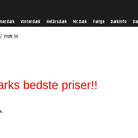
merdæk
Vinterdæk
Helårsdæk
Mc Dæk
Fælge
Dækinfo
Dæ
/
Profil: 50
ks bedste priser!!
s.