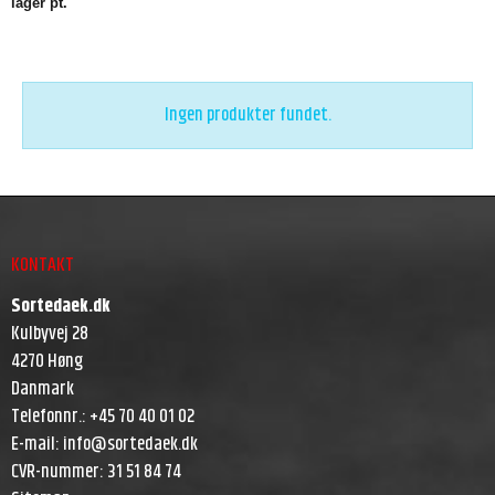
lager pt.
Ingen produkter fundet.
KONTAKT
Sortedaek.dk
Kulbyvej 28
4270 Høng
Danmark
Telefonnr.
:
+45 70 40 01 02
E-mail
:
info@sortedaek.dk
CVR-nummer
:
31 51 84 74