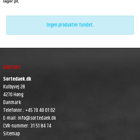
lager pt.
Ingen produkter fundet.
KONTAKT
Sortedaek.dk
Kulbyvej 28
4270 Høng
Danmark
Telefonnr.
:
+45 70 40 01 02
E-mail
:
info@sortedaek.dk
CVR-nummer
:
31 51 84 74
Sitemap