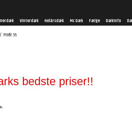
merdæk
Vinterdæk
Helårsdæk
Mc Dæk
Fælge
Dækinfo
Dæ
/
Profil: 55
ks bedste priser!!
s.