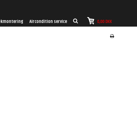
kmontering
Aircondition service
0,00 DKK