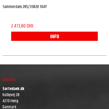
Sommerdæk 285/35R20 104Y
2.473,80 DKK
INFO
KONTAKT
Sortedaek.dk
Kulbyvej 28
4270 Høng
Danmark