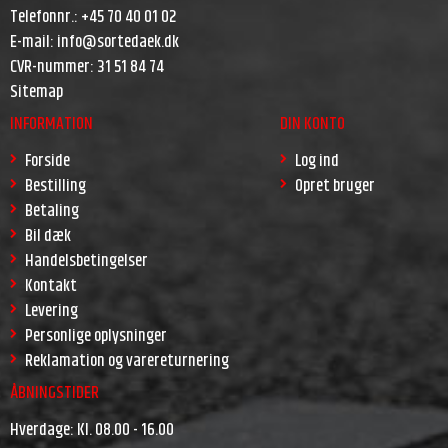
Telefonnr.
:
+45 70 40 01 02
E-mail
:
info@sortedaek.dk
CVR-nummer
:
31 51 84 74
Sitemap
INFORMATION
DIN KONTO
Forside
Log ind
Bestilling
Opret bruger
Betaling
Bil dæk
Handelsbetingelser
Kontakt
Levering
Personlige oplysninger
Reklamation og varereturnering
ÅBNINGSTIDER
Hverdage: Kl. 08.00 - 16.00