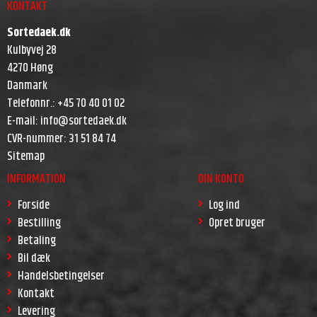
KONTAKT
Sortedaek.dk
Kulbyvej 28
4270 Høng
Danmark
Telefonnr.
:
+45 70 40 01 02
E-mail
:
info@sortedaek.dk
CVR-nummer
:
31 51 84 74
Sitemap
INFORMATION
DIN KONTO
Forside
Log ind
Bestilling
Opret bruger
Betaling
Bil dæk
Handelsbetingelser
Kontakt
Levering