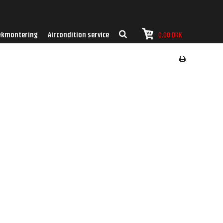
kmontering
Aircondition service
0,00 DKK