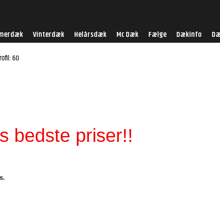
merdæk
Vinterdæk
Helårsdæk
Mc Dæk
Fælge
Dækinfo
Dæ
rofil: 60
 bedste priser!!
s.