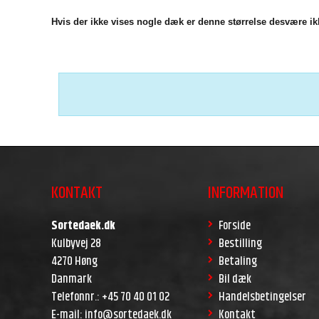
Hvis der ikke vises nogle dæk er denne størrelse desvære ikk
KONTAKT
INFORMATION
Sortedaek.dk
Forside
Kulbyvej 28
Bestilling
4270 Høng
Betaling
Danmark
Bil dæk
Telefonnr.
:
+45 70 40 01 02
Handelsbetingelser
E-mail
:
info@sortedaek.dk
Kontakt