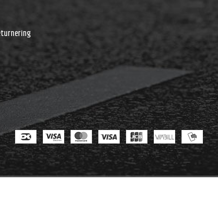
r
eturnering