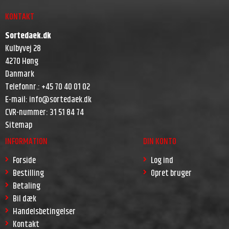
KONTAKT
Sortedaek.dk
Kulbyvej 28
4270 Høng
Danmark
Telefonnr.
:
+45 70 40 01 02
E-mail
:
info@sortedaek.dk
CVR-nummer
:
31 51 84 74
Sitemap
INFORMATION
DIN KONTO
Forside
Log ind
Bestilling
Opret bruger
Betaling
Bil dæk
Handelsbetingelser
Kontakt