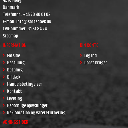
4270 Høng
Danmark
Telefonnr.
:
+45 70 40 01 02
E-mail
:
info@sortedaek.dk
CVR-nummer
:
31 51 84 74
Sitemap
INFORMATION
DIN KONTO
Forside
Log ind
Bestilling
Opret bruger
Betaling
Bil dæk
Handelsbetingelser
Kontakt
Levering
Personlige oplysninger
Reklamation og varereturnering
ÅBNINGSTIDER