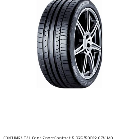
CONTINENTAL ContiSportContact 5 235/50R18 97V MO