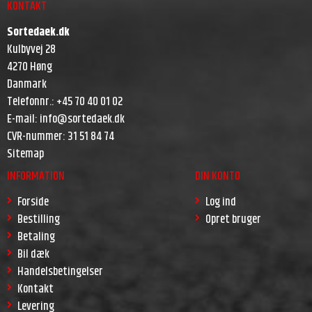
KONTAKT
Sortedaek.dk
Kulbyvej 28
4270 Høng
Danmark
Telefonnr.
:
+45 70 40 01 02
E-mail
:
info@sortedaek.dk
CVR-nummer
:
31 51 84 74
Sitemap
INFORMATION
DIN KONTO
Forside
Log ind
Bestilling
Opret bruger
Betaling
Bil dæk
Handelsbetingelser
Kontakt
Levering