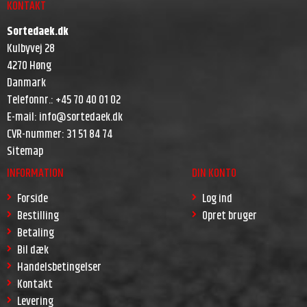
KONTAKT
Sortedaek.dk
Kulbyvej 28
4270 Høng
Danmark
Telefonnr.
:
+45 70 40 01 02
E-mail
:
info@sortedaek.dk
CVR-nummer
:
31 51 84 74
Sitemap
INFORMATION
DIN KONTO
Forside
Log ind
Bestilling
Opret bruger
Betaling
Bil dæk
Handelsbetingelser
Kontakt
Levering