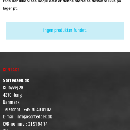
Hvis der ikke vises nogle dæk er denne størrelse desvære ikke på
lager pt.
Ingen produkter fundet.
KONTAKT
Sortedaek.dk
Kulbyvej 28
4270 Høng
Danmark
Telefonnr.
:
+45 70 40 01 02
E-mail
:
info@sortedaek.dk
CVR-nummer
:
31 51 84 74